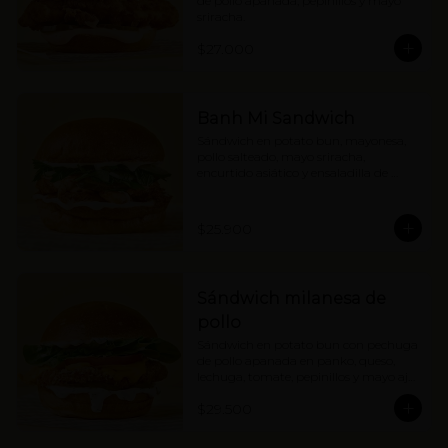
de pollo apanada, pepinillos y mayo 
sriracha.
$27.000
Banh Mi Sandwich
Sándwich en potato bun, mayonesa, 
pollo salteado, mayo sriracha, 
encurtido asiático y ensaladilla de 
hierbas con cebolla.
$25.900
Sándwich milanesa de
pollo
Sándwich en potato bun con pechuga 
de pollo apanada en panko, queso, 
lechuga, tomate, pepinillos y mayo ajo 
limón.
$29.500