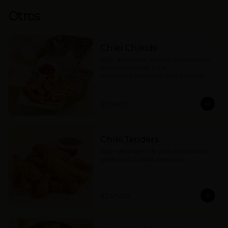
Otros
Chiki Chikids
110gr de tenders de pollo apanados en 
panko con papas fritas 
condimentadas Chiki Style y 2 salsas a 
elección. (contiene wakame).
$26.900
Chiki Tenders
150gr de tenders de pollo apanados en 
panko con 2 salsas a elección.
$24.900