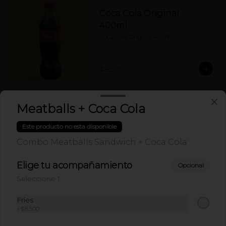
Coca Cola Original
400ml.
Coca Cola Original 400ml
$8.900
Coca Cola Sin Azucar
Meatballs + Coca Cola
400ml.
Este producto no esta disponible
Coca Cola Sin Azucar 400ml
Combo Meatballs Sandwich + Coca Cola
$8.900
Elige tu acompañamiento
Opcional
Seleccione 1
Refresco de Hibiscus y
Fries
Limón…
+
$8.500
Refresco de 420ml de hibiscus y limón.