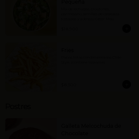
Pequeña
Mix de lechugas, croutones, 
parmesano, semillas de calabaza 
tostadas y aderezo César Miso.
$18.900
Fries
Papas fritas condimentadas Chiki 
Style. (contiene wakame)
$8.500
Postres
Galleta Melcochuda de
Chocolate