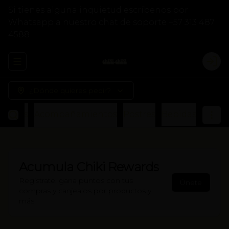
Si tienes alguna inquietud escríbenos por
Whatsapp a nuestro chat de soporte +57 313 487
4588
Abrir menu de navegación
Logi
¿Dónde quieres pedir?
Otros
Acompañamientos
Postres
Bebidas
Acumula
Chiki Rewards
Regístrate, gana puntos con tus
Únete
compras y canjealos por productos y
más