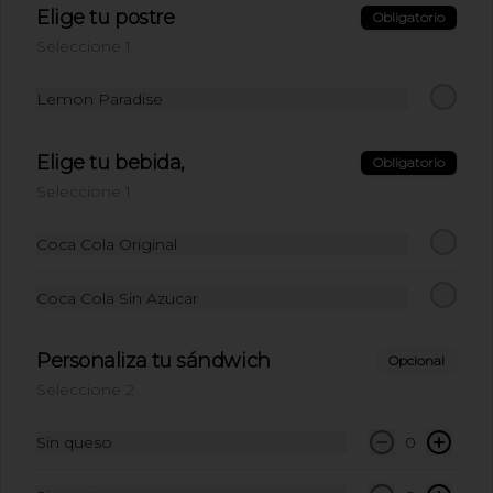
Elige tu postre
Obligatorio
Seleccione 1
$10.500
Lemon Paradise
Refresco limonaria
jengibre pepino 420ml:
Elige tu bebida,
Obligatorio
Refresco limonaria jengibre pepino 
Seleccione 1
420ml
Coca Cola Original
$10.500
Coca Cola Sin Azucar
Personaliza tu sándwich
Opcional
Seleccione 2
Sin queso
0