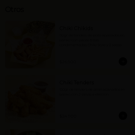
Otros
Chiki Chikids
110gr de tenders de pollo apanados en 
panko con papas fritas 
condimentadas Chiki Style y 2 salsas a 
elección. (contiene wakame).
$26.900
Chiki Tenders
150gr de tenders de pollo apanados en 
panko con 2 salsas a elección.
$24.900