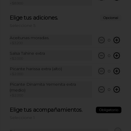
+
$8.900
$10.500
Elige tus adiciones.
Opcional
Seleccione 5
Refresco limonaria
Aceitunas moradas.
0
jengibre pepino 420ml:
+
$3.200
Refresco limonaria jengibre pepino 
Salsa Tahine extra
420ml
0
+
$2.000
$10.500
Picante harissa extra (alto)
0
+
$2.000
Picante Dinamita Yemenita extra
0
(medio)
+
$2.000
Elige tus acompañamientos.
Obligatorio
Seleccione 1