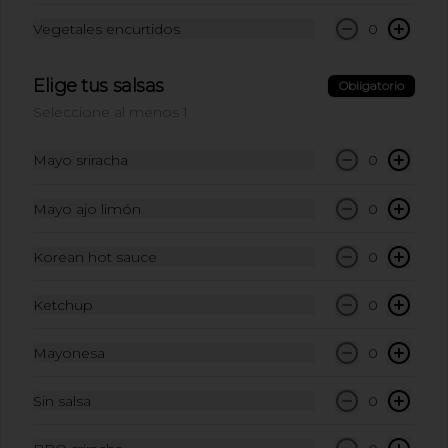
Galleta de chocolate (gluten free)
Vegetales encurtidos
0
$8.500
Elige tus salsas
Obligatorio
Seleccione al menos 1
Postre Tres Leches
Mayo sriracha
0
Postre de tres leches con dulce de 
leche.
Mayo ajo limón
0
$16.500
Korean hot sauce
0
Ketchup
0
Bebidas
Mayonesa
0
Agua Manantial con gas
Sin salsa
0
600ml
Agua Manantial con gas 600ml