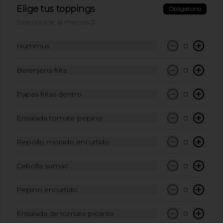
Pequeña
Elige tus toppings
Obligatorio
Mix de lechugas, croutones, 
Seleccione al menos 3
parmesano, semillas de calabaza 
tostadas y aderezo César Miso.
Hummus
0
$18.900
Berenjena frita
0
Fries
Papas fritas condimentadas Chiki 
Papas fritas dentro
0
Style. (contiene wakame)
Ensalada tomate pepino
0
$8.500
Repollo morado encurtido
0
Cebolla sumac
0
Postres
Pepino encurtido
0
Galleta Melcochuda de
Ensalada de tomate picante
0
Chocolate