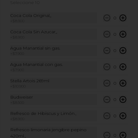
Seleccione 10
Coca Cola Original
Coca Cola Original,,
400ml.
0
+
$8.900
Coca Cola Original 400ml
Coca Cola Sin Azucar,,
0
+
$8.900
$8.900
Agua Manantial sin gas.
0
+
$7.900
Coca Cola Sin Azucar
Agua Manantial con gas.
0
+
$7.900
400ml.
Coca Cola Sin Azucar 400ml
Stella Artois 269ml
0
+
$10.900
Budweiser
$8.900
0
+
$8.500
Refresco de Hibiscus y Limón.,
0
Refresco de Hibiscus y
+
$8.900
Limón…
Refresco limonaria jengibre pepino
Refresco de 420ml de hibiscus y limón.
0
420ml.,