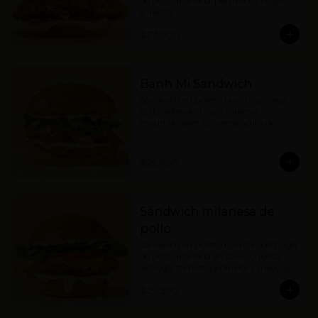
de pollo apanada, pepinillos y mayo 
sriracha.
$27.000
Banh Mi Sandwich
Sándwich en potato bun, mayonesa, 
pollo salteado, mayo sriracha, 
encurtido asiático y ensaladilla de 
hierbas con cebolla.
$25.900
Sándwich milanesa de
pollo
Sándwich en potato bun con pechuga 
de pollo apanada en panko, queso, 
lechuga, tomate, pepinillos y mayo ajo 
limón.
$29.500