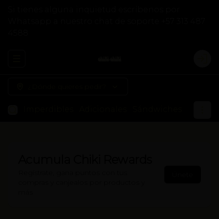
Si tienes alguna inquietud escríbenos por
Whatsapp a nuestro chat de soporte +57 313 487
4588
Abrir menu de navegación
Logi
¿Dónde quieres pedir?
Imperdibles
Adicionales
Sándwiches
Otros
Acumula
Chiki Rewards
Regístrate, gana puntos con tus
Únete
compras y canjealos por productos y
más