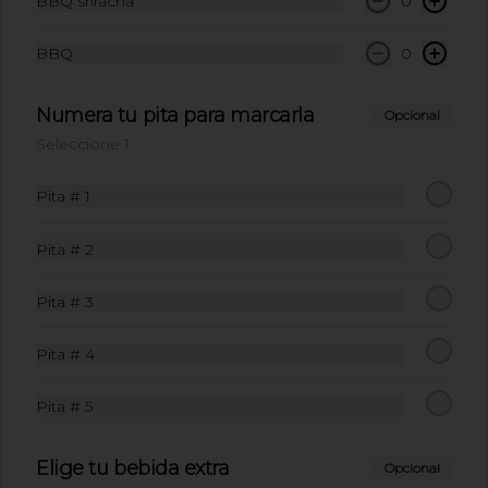
BBQ sriracha
0
$7.900
BBQ
0
Numera tu pita para marcarla
Opcional
Agua Manantial sin gas
Seleccione 1
600ml
Agua Manantial sin gas 600ml
Pita # 1
$7.900
Pita # 2
Pita # 3
Budweiser 269ml
Budweiser 269ml
Pita # 4
Pita # 5
$8.500
Elige tu bebida extra
Opcional