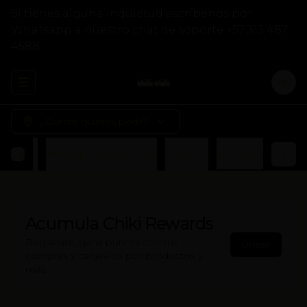
Si tienes alguna inquietud escríbenos por
Whatsapp a nuestro chat de soporte +57 313 487
4588
Abrir menu de navegación
Logi
¿Dónde quieres pedir?
Otros
Acompañamientos
Postres
Bebidas
Acumula
Chiki Rewards
Regístrate, gana puntos con tus
Únete
compras y canjealos por productos y
más