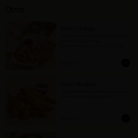
Otros
Chiki Chikids
110gr de tenders de pollo apanados en 
panko con papas fritas 
condimentadas Chiki Style y 2 salsas a 
elección. (contiene wakame).
$26.900
Chiki Tenders
150gr de tenders de pollo apanados en 
panko con 2 salsas a elección.
$24.900