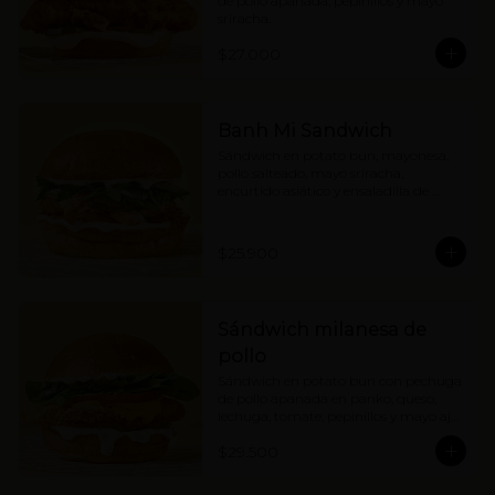
de pollo apanada, pepinillos y mayo 
sriracha.
$27.000
Banh Mi Sandwich
Sándwich en potato bun, mayonesa, 
pollo salteado, mayo sriracha, 
encurtido asiático y ensaladilla de 
hierbas con cebolla.
$25.900
Sándwich milanesa de
pollo
Sándwich en potato bun con pechuga 
de pollo apanada en panko, queso, 
lechuga, tomate, pepinillos y mayo ajo 
limón.
$29.500