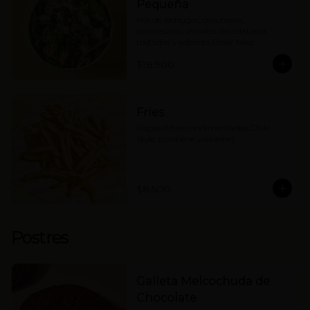
Pequeña
Mix de lechugas, croutones, 
parmesano, semillas de calabaza 
tostadas y aderezo César Miso.
$18.900
Fries
Papas fritas condimentadas Chiki 
Style. (contiene wakame)
$8.500
Postres
Galleta Melcochuda de
Chocolate