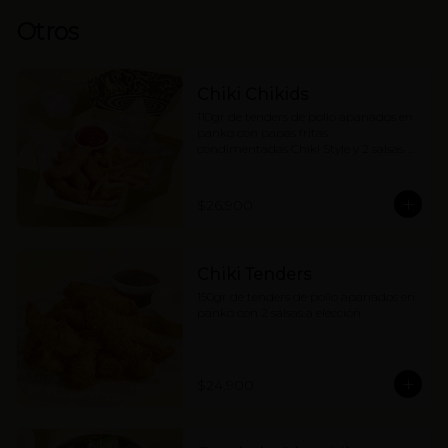
Otros
Chiki Chikids
110gr de tenders de pollo apanados en 
panko con papas fritas 
condimentadas Chiki Style y 2 salsas a 
elección. (contiene wakame).
$26.900
Chiki Tenders
150gr de tenders de pollo apanados en 
panko con 2 salsas a elección.
$24.900