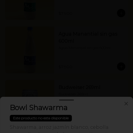
$7.900
Agua Manantial sin gas
600ml
Agua Manantial sin gas 600ml
$7.900
Budweiser 269ml
Budweiser 269ml
Bowl Shawarma
Este producto no esta disponible
$8.500
Shawarma, arroz jazmín blanco, cebolla