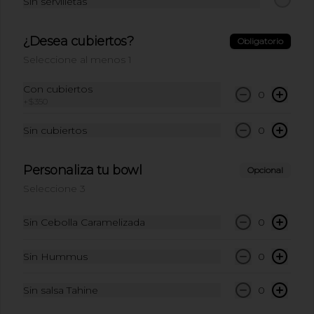
Sin servilletas
$10.500
¿Desea cubiertos?
Obligatorio
Seleccione al menos 1
Refresco limonaria
Con cubiertos
0
jengibre pepino 420ml:
+
$350
Refresco limonaria jengibre pepino 
420ml
Sin cubiertos
0
$10.500
Personaliza tu bowl
Opcional
Seleccione 3
Sin Cebolla Caramelizada
0
Sin Hummus
0
Sin salsa Tahine
0