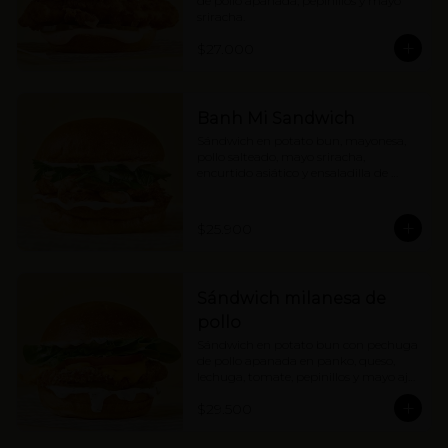
de pollo apanada, pepinillos y mayo 
sriracha.
$27.000
Banh Mi Sandwich
Sándwich en potato bun, mayonesa, 
pollo salteado, mayo sriracha, 
encurtido asiático y ensaladilla de 
hierbas con cebolla.
$25.900
Sándwich milanesa de
pollo
Sándwich en potato bun con pechuga 
de pollo apanada en panko, queso, 
lechuga, tomate, pepinillos y mayo ajo 
limón.
$29.500