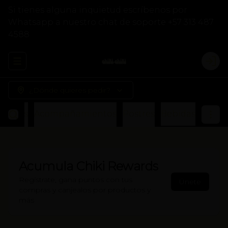
Si tienes alguna inquietud escríbenos por
Whatsapp a nuestro chat de soporte +57 313 487
4588
Abrir menu de navegación
Logi
¿Dónde quieres pedir?
Otros
Acompañamientos
Postres
Bebidas
Acumula
Chiki Rewards
Regístrate, gana puntos con tus
Únete
compras y canjealos por productos y
más