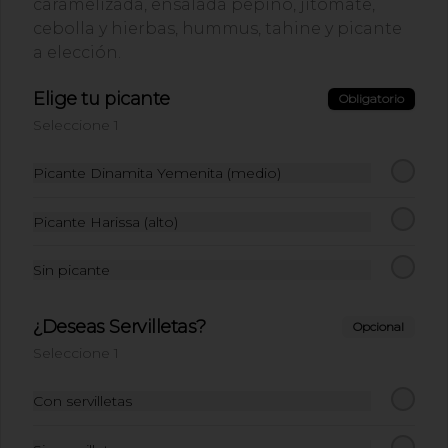
caramelizada, ensalada pepino, jitomate,
Coca Cola Original
cebolla y hierbas, hummus, tahine y picante
400ml.
a elección.
Coca Cola Original 400ml
Elige tu picante
Obligatorio
Seleccione 1
$8.900
Picante Dinamita Yemenita (medio)
Coca Cola Sin Azucar
Picante Harissa (alto)
400ml.
Coca Cola Sin Azucar 400ml
Sin picante
$8.900
¿Deseas Servilletas?
Opcional
Seleccione 1
Refresco de Hibiscus y
Con servilletas
Limón…
Refresco de 420ml de hibiscus y limón.