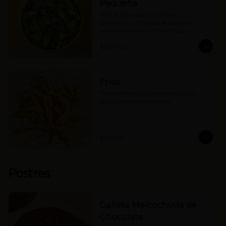
Pequeña
Mix de lechugas, croutones, 
parmesano, semillas de calabaza 
tostadas y aderezo César Miso.
$18.900
Fries
Papas fritas condimentadas Chiki 
Style. (contiene wakame)
$8.500
Postres
Galleta Melcochuda de
Chocolate