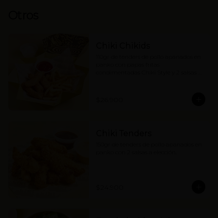
Otros
Chiki Chikids
110gr de tenders de pollo apanados en 
panko con papas fritas 
condimentadas Chiki Style y 2 salsas a 
elección. (contiene wakame).
$26.900
Chiki Tenders
150gr de tenders de pollo apanados en 
panko con 2 salsas a elección.
$24.900