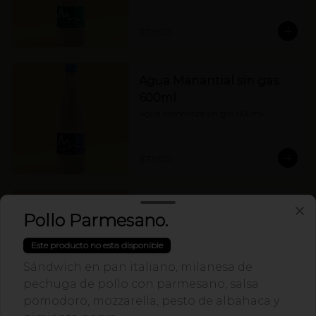
$7.900
Agua Manantial sin gas
600ml
Agua Manantial sin gas 600ml
$7.900
Budweiser 269ml
Pollo Parmesano.
Budweiser 269ml
Este producto no esta disponible
Sándwich en pan italiano, milanesa de
pechuga de pollo con parmesano, salsa
$8.500
pomodoro, mozzarella, pesto de albahaca y