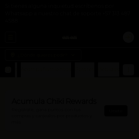
Si tienes alguna inquietud escríbenos por
Whatsapp a nuestro chat de soporte +57 313 487
4588
Abrir menu de navegación
Logi
¿Dónde quieres pedir?
Otros
Acompañamientos
Postres
Bebidas
Acumula
Chiki Rewards
Regístrate, gana puntos con tus
Únete
compras y canjealos por productos y
más