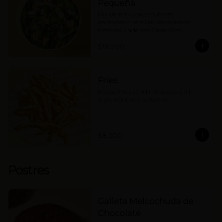
Pequeña
Mix de lechugas, croutones, 
parmesano, semillas de calabaza 
tostadas y aderezo César Miso.
$18.900
Fries
Papas fritas condimentadas Chiki 
Style. (contiene wakame)
$8.500
Postres
Galleta Melcochuda de
Chocolate