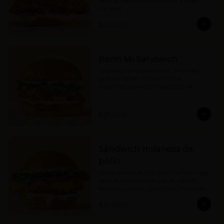
de pollo apanada, pepinillos y mayo 
sriracha.
$27.000
Banh Mi Sandwich
Sándwich en potato bun, mayonesa, 
pollo salteado, mayo sriracha, 
encurtido asiático y ensaladilla de 
hierbas con cebolla.
$25.900
Sándwich milanesa de
pollo
Sándwich en potato bun con pechuga 
de pollo apanada en panko, queso, 
lechuga, tomate, pepinillos y mayo ajo 
limón.
$29.500