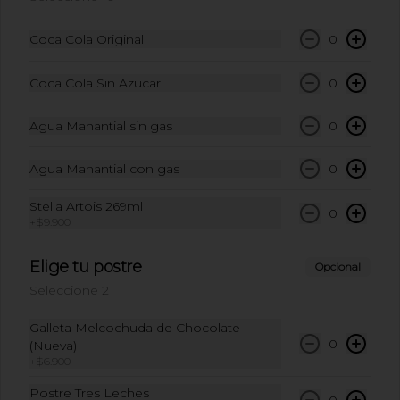
Coca Cola Original
0
$10.500
Coca Cola Sin Azucar
0
Refresco limonaria
Agua Manantial sin gas
0
jengibre pepino 420ml:
Refresco limonaria jengibre pepino 
420ml
Agua Manantial con gas
0
$10.500
Stella Artois 269ml
0
+
$9.900
Elige tu postre
Opcional
Seleccione 2
Galleta Melcochuda de Chocolate
0
(Nueva)
+
$6.900
Postre Tres Leches