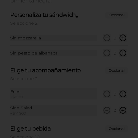
pimienta negra.
Coca Cola Original
Personaliza tu sándwich,,
400ml.
Opcional
Coca Cola Original 400ml
Seleccione 2
Sin mozzarella
0
$8.900
Sin pesto de albahaca
0
Coca Cola Sin Azucar
Elige tu acompañamiento
400ml.
Opcional
Coca Cola Sin Azucar 400ml
Seleccione 2
Fries
0
+
$8.000
$8.900
Side Salad
0
+
$14.900
Refresco de Hibiscus y
Limón…
Elige tu bebida
Opcional
Refresco de 420ml de hibiscus y limón.
Seleccione 10