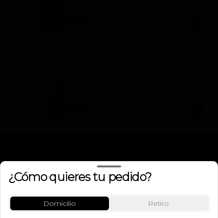
$10.500
Refresco limonaria
jengibre pepino 420ml:
Refresco limonaria jengibre pepino 
420ml
$10.500
¿Cómo quieres tu pedido?
Domicilio
Retiro