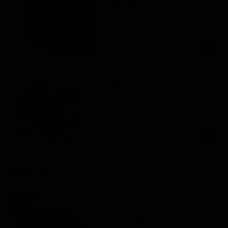
Pequeña
Mix de lechugas, croutones, 
parmesano, semillas de calabaza 
tostadas y aderezo César Miso.
$18.900
Fries
Papas fritas condimentadas Chiki 
Style. (contiene wakame)
$8.500
Postres
Galleta Melcochuda de
Chocolate