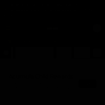
Si tienes alguna inquietud escríbenos por
Whatsapp a nuestro chat de soporte +57 313 487
4588
Abrir menu de navegación
Logi
¿Dónde quieres pedir?
Otros
Acompañamientos
Postres
Bebidas
Acumula
Chiki Rewards
Regístrate, gana puntos con tus
Únete
compras y canjealos por productos y
más