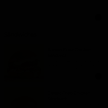
Sándwiches
Korean Fried Chicken
Sándwich
Sándwich en potato bun con pechuga 
de pollo apanada y bañada en korean 
hot sauce, kimchi coleslaw, asian 
pickles y mayonesa. Picante medio.
$27.000
Classic Fried Chicken
Sándwich
Sándwich en potato bun con pechuga 