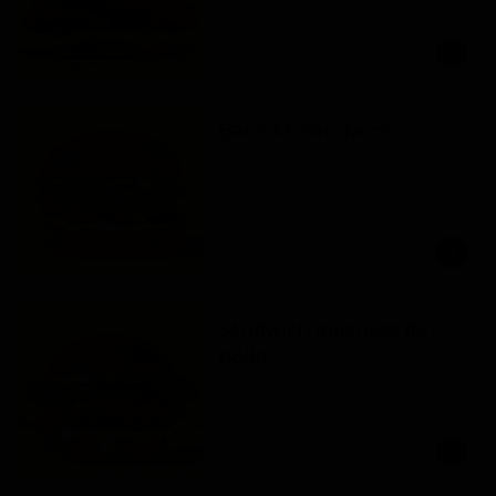
de pollo apanada, pepinillos y mayo 
sriracha.
$27.000
Banh Mi Sandwich
Sándwich en potato bun, mayonesa, 
pollo salteado, mayo sriracha, 
encurtido asiático y ensaladilla de 
hierbas con cebolla.
$25.900
Sándwich milanesa de
pollo
Sándwich en potato bun con pechuga 
de pollo apanada en panko, queso, 
lechuga, tomate, pepinillos y mayo ajo 
limón.
$29.500