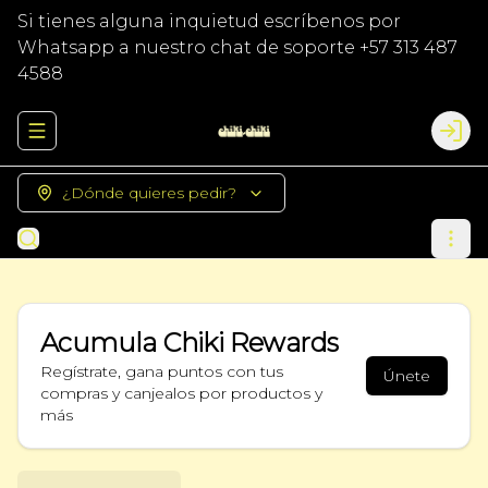
Si tienes alguna inquietud escríbenos por
Whatsapp a nuestro chat de soporte +57 313 487
4588
Abrir menu de navegación
Logi
¿Dónde quieres pedir?
Acumula
Chiki Rewards
Regístrate, gana puntos con tus
Únete
compras y canjealos por productos y
más