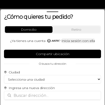
¿Cómo quieres tu pedido?
Domicilio
Retiro
¿Ya tienes una cuenta
?
Inicia sesión con ella
Términos y condiciones
Política de privacidad
Compartir ubicación
O busca tu dirección
Mi cuenta
Ciudad
Pedir
Iniciar sesión
Ingresa una nueva dirección
Powered by