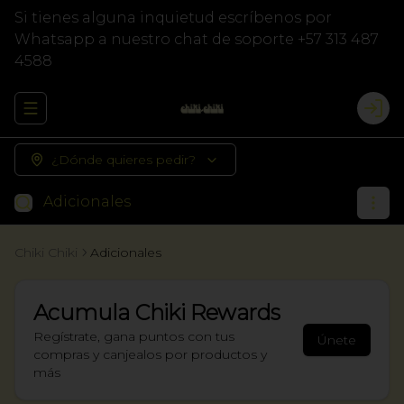
Si tienes alguna inquietud escríbenos por
Whatsapp a nuestro chat de soporte +57 313 487
4588
Abrir menu de navegación
Logi
¿Dónde quieres pedir?
Adicionales
Chiki Chiki
Adicionales
Acumula
Chiki Rewards
Regístrate, gana puntos con tus
Únete
compras y canjealos por productos y
más