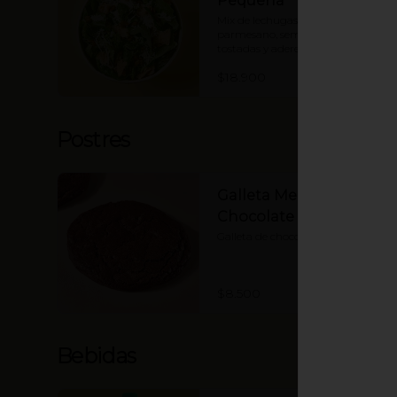
Pequeña
Mix de lechugas, croutones, 
parmesano, semillas de calabaza 
tostadas y aderezo César Miso.
$18.900
Postres
Galleta Melcochuda de
Chocolate
Galleta de chocolate (gluten free)
$8.500
Bebidas