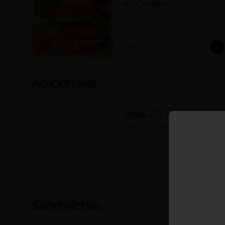
en Combo
1 sándwich a elección + 1 papas + 1 
coca cola a elección
$39.800
Adicionales
Bolsa 21,5 + 12x37cm
Bolsa 21,5 + 12x37cm
Sándwiches