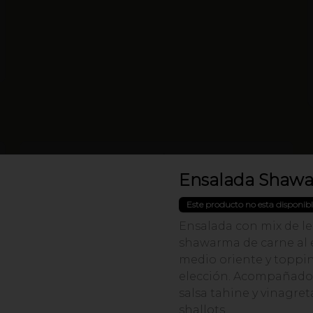
Bolsa 25,5 x 40 cm
Bolsa 25,5 x 40 cm
Ensalada Shaw
Este producto no esta disponib
Ensalada con mix de l
shawarma de carne al e
medio oriente y toppi
elección. Acompañado
salsa tahine y vinagret
shallots.