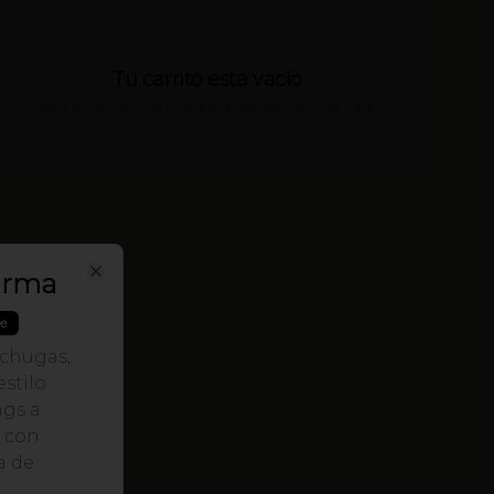
Tu carrito esta vacío
Los productos que agregues aparecerán aquí
arma
Close
le
echugas,
stilo
ngs a
 con
a de