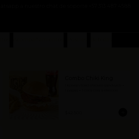
atsapp a nuestro chat de soporte +57 313 487 4588
tros
Acompañamientos
Postres
Bebidas
Combo Chiki King
1 Korean fried chicken sandwich + 
1 papas + 1 coca cola a elección
$42.500