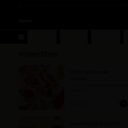
Si tienes alguna inquietud escríbenos por Wh
Imperdibles
Adicionales
Sándwiches
O
Imperdibles
Chiki tenders en
combo
1 chiki tenders + 1 papas + 1 bebida 
a elección
$41.500
Sándwich a Elección