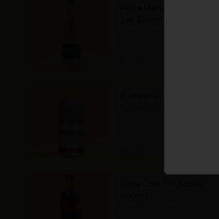
Agua Manantial con
gas 600ml
Agua Manantial con gas 600ml
$7.900
Budweiser 269ml
Budweiser 269ml
$8.500
Coca Cola Sin Azucar
400ml.
Coca Cola Sin Azucar 400ml