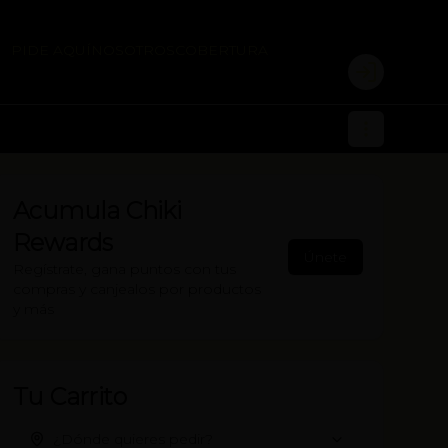
PIDE AQUÍ
NOSOTROS
COBERTURA
Login
Acumula
Chiki
Rewards
Únete
Regístrate, gana puntos con tus
compras y canjealos por productos
y más
Tu Carrito
¿Dónde quieres pedir?