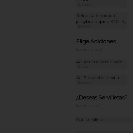
Style. (contiene wakame)
+
$8.900
Refresco limonaria
jengibre pepino 420ml.,
$8.500
+
$8.900
Elige Adiciones.
Seleccione 3
Ad. Aceitunas moradas
Postre Tres Leches
+
$3.200
Postre de tres leches con dulce de 
leche.
Ad. Salsa tahine extra
+
$2.000
¿Deseas Servilletas?
$16.500
Seleccione 1
Con servilletas