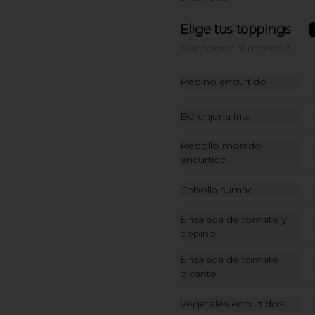
Classic Fried Chicken
Elige tus toppings
Sándwich
Seleccione al menos 3
Sándwich en potato bun con 
pechuga de pollo apanada, 
pepinillos y mayo sriracha.
Pepino encurtido
$27.000
Berenjena frita
Sándwich milanesa de
Repollo morado
encurtido
pollo
Sándwich en potato bun con 
pechuga de pollo apanada en 
Cebolla sumac
panko, queso, lechuga, tomate, 
pepinillos y mayo ajo limón.
Ensalada de tomate y
$29.500
pepino
Ensalada de tomate
picante
Vegetales encurtidos