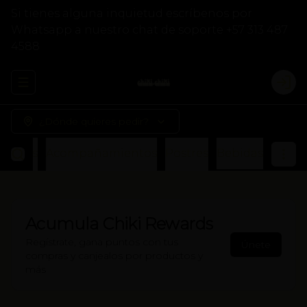
Si tienes alguna inquietud escríbenos por
Whatsapp a nuestro chat de soporte +57 313 487
4588
Abrir menu de navegación
Logi
¿Dónde quieres pedir?
Otros
Acompañamientos
Postres
Bebidas
Acumula
Chiki Rewards
Regístrate, gana puntos con tus
Únete
compras y canjealos por productos y
más