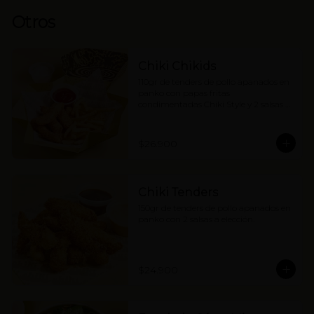
Otros
Chiki Chikids
110gr de tenders de pollo apanados en 
panko con papas fritas 
condimentadas Chiki Style y 2 salsas a 
elección. (contiene wakame).
$26.900
Chiki Tenders
150gr de tenders de pollo apanados en 
panko con 2 salsas a elección.
$24.900