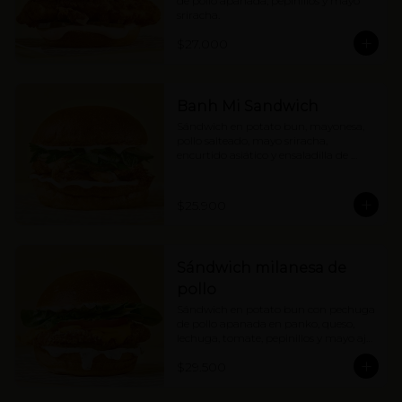
de pollo apanada, pepinillos y mayo 
sriracha.
$27.000
Banh Mi Sandwich
Sándwich en potato bun, mayonesa, 
pollo salteado, mayo sriracha, 
encurtido asiático y ensaladilla de 
hierbas con cebolla.
$25.900
Sándwich milanesa de
pollo
Sándwich en potato bun con pechuga 
de pollo apanada en panko, queso, 
lechuga, tomate, pepinillos y mayo ajo 
limón.
$29.500