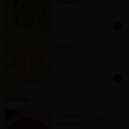
Pequeña
Mix de lechugas, croutones, 
parmesano, semillas de calabaza 
tostadas y aderezo César Miso.
$18.900
Fries
Papas fritas condimentadas Chiki 
Style. (contiene wakame)
$8.500
Postres
Galleta Melcochuda de
Chocolate