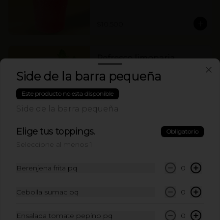
$10.500
Refresco limonaria
jengibre pepino 420ml:
Side de la barra pequeña
Refresco limonaria jengibre pepino 
420ml
Este producto no esta disponible
Side de la barra pequeña
$10.500
Elige tus toppings.
Obligatorio
Seleccione al menos 1
Berenjena frita pq
0
Cebolla sumac pq
0
Ensalada tomate pepino pq
0