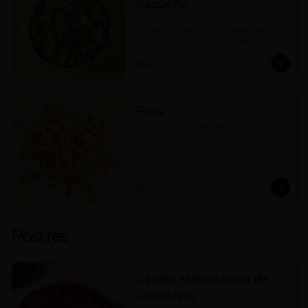
Pequeña
Mix de lechugas, croutones, 
parmesano, semillas de calabaza 
tostadas y aderezo César Miso.
$18.900
Fries
Papas fritas condimentadas Chiki 
Style. (contiene wakame)
$8.500
Postres
Galleta Melcochuda de
Chocolate