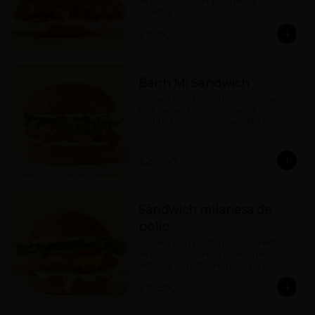
de pollo apanada, pepinillos y mayo 
sriracha.
$27.000
Banh Mi Sandwich
Sándwich en potato bun, mayonesa, 
pollo salteado, mayo sriracha, 
encurtido asiático y ensaladilla de 
hierbas con cebolla.
$25.900
Sándwich milanesa de
pollo
Sándwich en potato bun con pechuga 
de pollo apanada en panko, queso, 
lechuga, tomate, pepinillos y mayo ajo 
limón.
$29.500