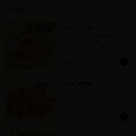
Otros
Chiki Chikids
110gr de tenders de pollo apanados en 
panko con papas fritas 
condimentadas Chiki Style y 2 salsas a 
elección. (contiene wakame).
$26.900
Chiki Tenders
150gr de tenders de pollo apanados en 
panko con 2 salsas a elección.
$24.900