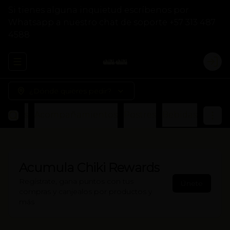
Si tienes alguna inquietud escríbenos por
Whatsapp a nuestro chat de soporte +57 313 487
4588
Abrir menu de navegación
Logi
¿Dónde quieres pedir?
Otros
Acompañamientos
Postres
Bebidas
Acumula
Chiki Rewards
Regístrate, gana puntos con tus
Únete
compras y canjealos por productos y
más