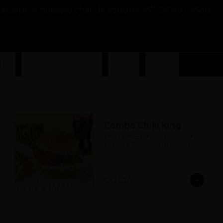
atsapp a nuestro chat de soporte +57 313 487 4588
tros
Acompañamientos
Postres
Bebidas
Combo Chiki King
1 Korean fried chicken sandwich + 
1 papas + 1 coca cola a elección
$42.500