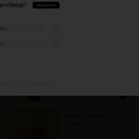
rvilletas?
Agua Manantial sin
Obligatorio
gas 600ml
1
Agua Manantial sin gas 600ml
etas
$7.900
as
Coca Cola Original
400ml.
Coca Cola Original 400ml
ducto no esta disponible
$8.900
Refresco de Hibiscus y
Limón…
Refresco de 420ml de hibiscus y 
limón.