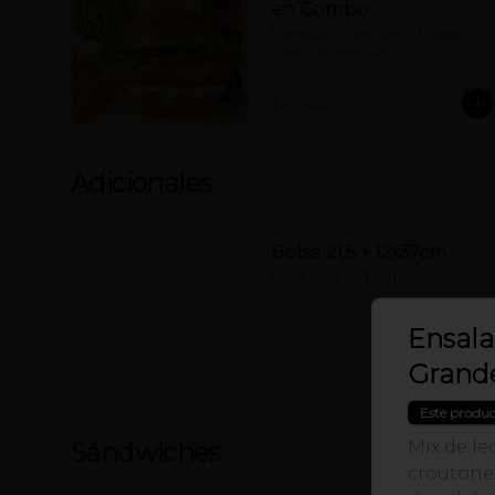
en Combo
1 sándwich a elección + 1 papas + 1 
coca cola a elección
$39.800
Adicionales
Bolsa 21,5 + 12x37cm
Bolsa 21,5 + 12x37cm
Ensala
Grande
Este produc
Mix de le
Sándwiches
croutone