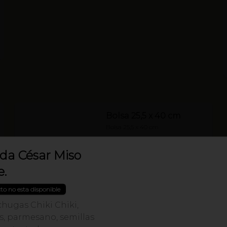
Bolsa 25,5 x 40 cm
Bolsa 25,5 x 40 cm
da César Miso
.
to no esta disponible
chugas Chiki Chiki,
s, parmesano, semillas