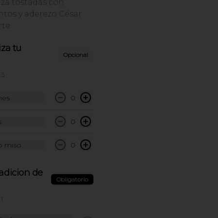
aza tostadas con
Classic Fried Chicken
tos y aderezo César
Sándwich
te.
Sándwich en potato bun con 
pechuga de pollo apanada, 
za tu
pepinillos y mayo sriracha.
Opcional
a
$27.000
 3
nes
0
Sándwich milanesa de
pollo
s
0
Sándwich en potato bun con 
pechuga de pollo apanada en 
panko, queso, lechuga, tomate, 
o miso
0
pepinillos y mayo ajo limón.
$29.500
adicion de
Obligatorio
1