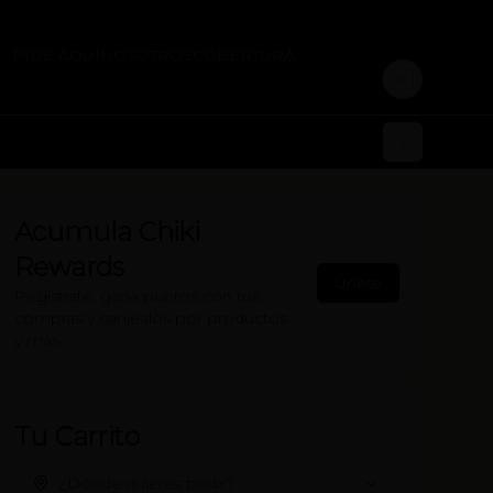
PIDE AQUÍ
NOSOTROS
COBERTURA
Login
Acumula
Chiki
Rewards
Únete
Regístrate, gana puntos con tus
compras y canjealos por productos
y más
Tu Carrito
¿Dónde quieres pedir?