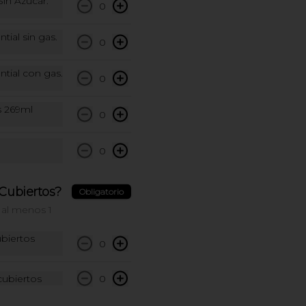
in Azucar.
0
Style. (contiene wakame)
ial sin gas.
0
$8.500
tial con gas.
0
is 269ml
0
Postre Tres Leches
0
Postre de tres leches con dulce de 
leche.
Cubiertos?
Obligatorio
 al menos 1
$16.500
ubiertos
0
ubiertos
0