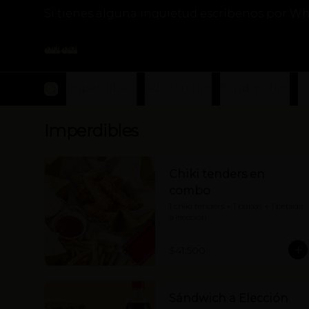
Si tienes alguna inquietud escríbenos por Wh
Imperdibles
Adicionales
Sándwiches
O
Imperdibles
Chiki tenders en
combo
1 chiki tenders + 1 papas + 1 bebida 
a elección
$41.500
Sándwich a Elección