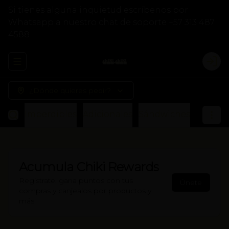
Si tienes alguna inquietud escríbenos por
Whatsapp a nuestro chat de soporte +57 313 487
4588
Abrir menu de navegación
Logi
¿Dónde quieres pedir?
Imperdibles
Adicionales
Sándwiches
Otros
Acumula
Chiki Rewards
Regístrate, gana puntos con tus
Únete
compras y canjealos por productos y
más