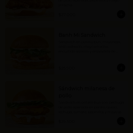
de pollo apanada, pepinillos y mayo 
sriracha.
$27.000
Banh Mi Sandwich
Sándwich en potato bun, mayonesa, 
pollo salteado, mayo sriracha, 
encurtido asiático y ensaladilla de 
hierbas con cebolla.
$25.900
Sándwich milanesa de
pollo
Sándwich en potato bun con pechuga 
de pollo apanada en panko, queso, 
lechuga, tomate, pepinillos y mayo ajo 
limón.
$29.500