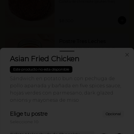
Galleta de chocolate (gluten free)
$8.500
Postre Tres Leches
Postre de tres leches con dulce de 
leche.
Asian Fried Chicken
Este producto no esta disponible
$16.500
Sándwich en potato bun con pechuga de
pollo apanada y bañada en five spices sauce,
hojas verdes con parmesano, dark glazed
Bebidas
onions y mayonesa de miso
Elige tu postre
Agua Manantial con gas
Opcional
600ml
Seleccione 10
Agua Manantial con gas 600ml