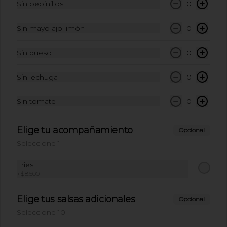
Sin pepinillos
0
$10.500
Sin mayo ajo limón
0
Sin queso
0
Refresco limonaria
jengibre pepino 420ml:
Sin lechuga
0
Refresco limonaria jengibre pepino 
420ml
Sin tomate
0
$10.500
Elige tu acompañamiento
Opcional
Seleccione 1
Fries
+
$8.500
Elige tus salsas adicionales
Opcional
Seleccione 10