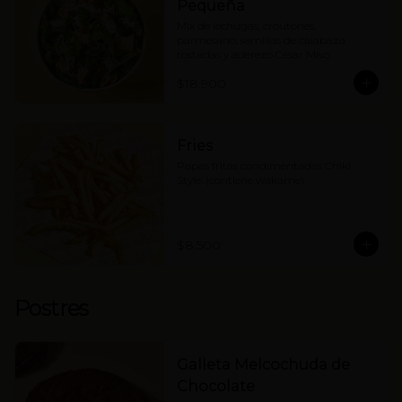
Pequeña
Mix de lechugas, croutones, 
parmesano, semillas de calabaza 
tostadas y aderezo César Miso.
$18.900
Fries
Papas fritas condimentadas Chiki 
Style. (contiene wakame)
$8.500
Postres
Galleta Melcochuda de
Chocolate