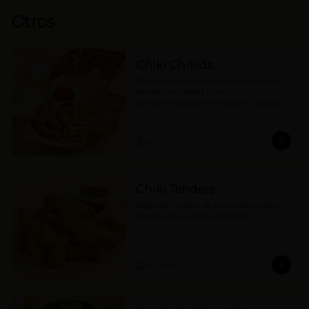
Otros
Chiki Chikids
110gr de tenders de pollo apanados en 
panko con papas fritas 
condimentadas Chiki Style y 2 salsas a 
elección. (contiene wakame).
$26.900
Chiki Tenders
150gr de tenders de pollo apanados en 
panko con 2 salsas a elección.
$24.900