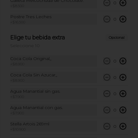
Galleta Melcochuda de Chocolate.
0
+
$8.500
$7.900
Postre Tres Leches
0
+
$16.500
Agua Manantial sin gas
Elige tu bebida extra
Opcional
600ml
Seleccione 10
Agua Manantial sin gas 600ml
Coca Cola Original,,
0
+
$8.900
$7.900
Coca Cola Sin Azucar,,
0
+
$8.900
Budweiser 269ml
Agua Manantial sin gas.
0
+
$7.900
Budweiser 269ml
Agua Manantial con gas.
0
+
$7.900
Stella Artois 269ml
$8.500
0
+
$10.900