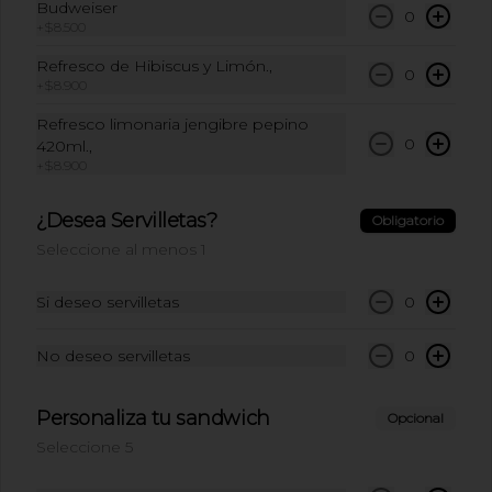
Budweiser
0
+
$8.500
Coca Cola Original
400ml.
Refresco de Hibiscus y Limón.,
0
Coca Cola Original 400ml
+
$8.900
Refresco limonaria jengibre pepino
0
420ml.,
$8.900
+
$8.900
¿Desea Servilletas?
Obligatorio
Coca Cola Sin Azucar
Seleccione al menos 1
400ml.
Coca Cola Sin Azucar 400ml
Si deseo servilletas
0
$8.900
No deseo servilletas
0
Personaliza tu sandwich
Opcional
Refresco de Hibiscus y
Seleccione 5
Limón…
Refresco de 420ml de hibiscus y limón.