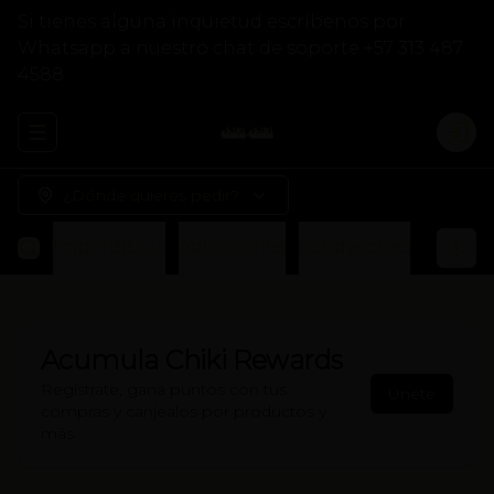
Si tienes alguna inquietud escríbenos por
Whatsapp a nuestro chat de soporte +57 313 487
4588
Abrir menu de navegación
Logi
¿Dónde quieres pedir?
Imperdibles
Adicionales
Sándwiches
Otros
Acumula
Chiki Rewards
Regístrate, gana puntos con tus
Únete
compras y canjealos por productos y
más