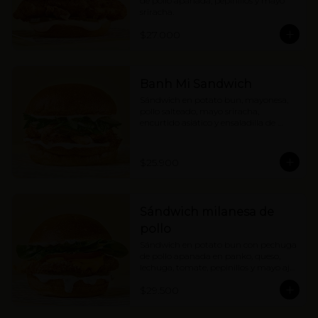
de pollo apanada, pepinillos y mayo 
sriracha.
$27.000
Banh Mi Sandwich
Sándwich en potato bun, mayonesa, 
pollo salteado, mayo sriracha, 
encurtido asiático y ensaladilla de 
hierbas con cebolla.
$25.900
Sándwich milanesa de
pollo
Sándwich en potato bun con pechuga 
de pollo apanada en panko, queso, 
lechuga, tomate, pepinillos y mayo ajo 
limón.
$29.500