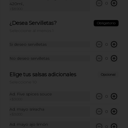
0
420ml.,
+
$8.900
$10.500
¿Desea Servilletas?
Obligatorio
Seleccione al menos 1
Refresco limonaria
jengibre pepino 420ml:
Si deseo servilletas
0
Refresco limonaria jengibre pepino 
420ml
No deseo servilletas
0
$10.500
Elige tus salsas adicionales
Opcional
Seleccione 10
Ad. Five spices souce
0
+
$3.000
Ad. mayo sriracha
0
+
$3.000
Ad. mayo ajo limón
0