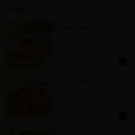
Otros
Chiki Chikids
110gr de tenders de pollo apanados en 
panko con papas fritas 
condimentadas Chiki Style y 2 salsas a 
elección. (contiene wakame).
$26.900
Chiki Tenders
150gr de tenders de pollo apanados en 
panko con 2 salsas a elección.
$24.900