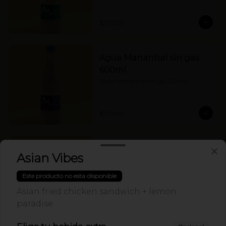
$7.900
Agua Manantial sin gas
600ml
Agua Manantial sin gas 600ml
$7.900
Budweiser 269ml
Asian Vibes
Budweiser 269ml
Este producto no esta disponible
Asian fried chicken sandwich + lemon
paradise
$8.500