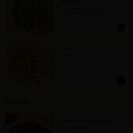
Pequeña
Mix de lechugas, croutones, 
parmesano, semillas de calabaza 
tostadas y aderezo César Miso.
$18.900
Fries
Papas fritas condimentadas Chiki 
Style. (contiene wakame)
$8.500
Postres
Galleta Melcochuda de
Chocolate